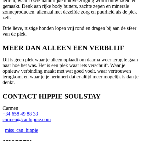
terrein, waar 100% natuurlijke huidverzorging wordt ontwikkeld en
gemaakt. Denk aan rijke body butters, zachte zepen en minerale
zonneproducten, allemaal met dezelfde zorg en puurheid als de plek
zelf.
Drie lieve, rustige honden lopen vrij rond en dragen bij aan de sfeer
van de plek.
MEER DAN ALLEEN EEN VERBLIJF
Dit is geen plek waar je alleen oplaadt om daarna weer terug te gaan
naar hoe het was. Het is een plek waar iets verschuift. Waar je
opnieuw verbinding maakt met wat goed voelt, waar vertrouwen
terugkomt en waar je je herinnert dat er altijd meer mogelijk is dan je
denkt.
CONTACT HIPPIE SOULSTAY
Carmen
+34 658 49 88 33
carmen@canhippie.com
miss_can_hippie