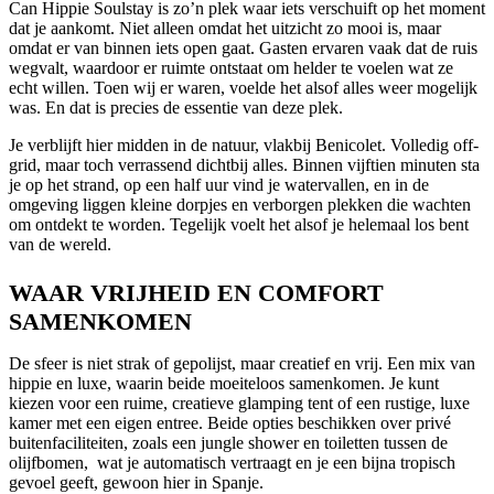
Can Hippie Soulstay is zo’n plek waar iets verschuift op het moment
dat je aankomt. Niet alleen omdat het uitzicht zo mooi is, maar
omdat er van binnen iets open gaat. Gasten ervaren vaak dat de ruis
wegvalt, waardoor er ruimte ontstaat om helder te voelen wat ze
echt willen. Toen wij er waren, voelde het alsof alles weer mogelijk
was. En dat is precies de essentie van deze plek.
Je verblijft hier midden in de natuur, vlakbij Benicolet. Volledig off-
grid, maar toch verrassend dichtbij alles. Binnen vijftien minuten sta
je op het strand, op een half uur vind je watervallen, en in de
omgeving liggen kleine dorpjes en verborgen plekken die wachten
om ontdekt te worden. Tegelijk voelt het alsof je helemaal los bent
van de wereld.
WAAR VRIJHEID EN COMFORT
SAMENKOMEN
De sfeer is niet strak of gepolijst, maar creatief en vrij. Een mix van
hippie en luxe, waarin beide moeiteloos samenkomen. Je kunt
kiezen voor een ruime, creatieve glamping tent of een rustige, luxe
kamer met een eigen entree. Beide opties beschikken over privé
buitenfaciliteiten, zoals een jungle shower en toiletten tussen de
olijfbomen, wat je automatisch vertraagt en je een bijna tropisch
gevoel geeft, gewoon hier in Spanje.